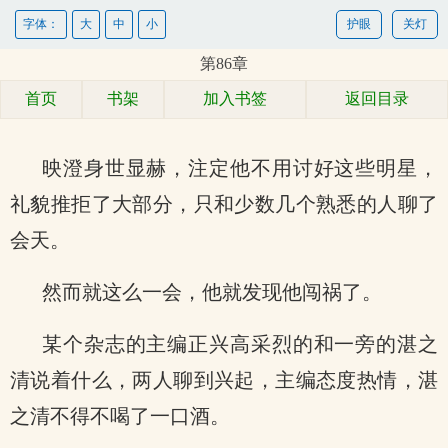
字体：
大
中
小
护眼
关灯
第86章
首页
书架
加入书签
返回目录
映澄身世显赫，注定他不用讨好这些明星，
礼貌推拒了大部分，只和少数几个熟悉的人聊了
会天。
然而就这么一会，他就发现他闯祸了。
某个杂志的主编正兴高采烈的和一旁的湛之
清说着什么，两人聊到兴起，主编态度热情，湛
之清不得不喝了一口酒。