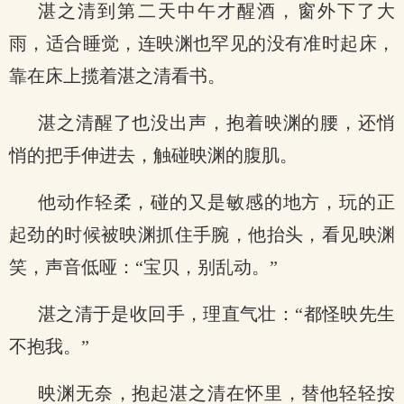
湛之清到第二天中午才醒酒，窗外下了大
雨，适合睡觉，连映渊也罕见的没有准时起床，
靠在床上揽着湛之清看书。
湛之清醒了也没出声，抱着映渊的腰，还悄
悄的把手伸进去，触碰映渊的腹肌。
他动作轻柔，碰的又是敏感的地方，玩的正
起劲的时候被映渊抓住手腕，他抬头，看见映渊
笑，声音低哑：“宝贝，别乱动。”
湛之清于是收回手，理直气壮：“都怪映先生
不抱我。”
映渊无奈，抱起湛之清在怀里，替他轻轻按