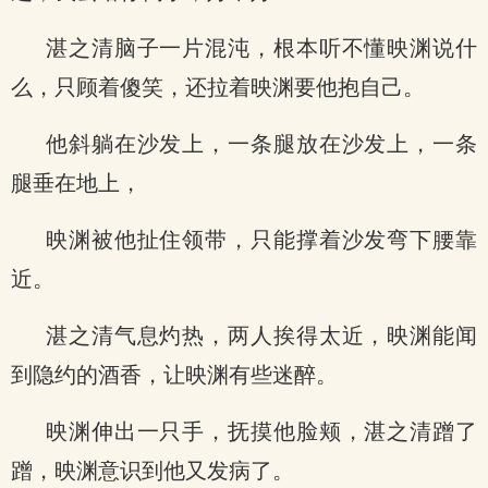
湛之清脑子一片混沌，根本听不懂映渊说什
么，只顾着傻笑，还拉着映渊要他抱自己。
他斜躺在沙发上，一条腿放在沙发上，一条
腿垂在地上，
映渊被他扯住领带，只能撑着沙发弯下腰靠
近。
湛之清气息灼热，两人挨得太近，映渊能闻
到隐约的酒香，让映渊有些迷醉。
映渊伸出一只手，抚摸他脸颊，湛之清蹭了
蹭，映渊意识到他又发病了。