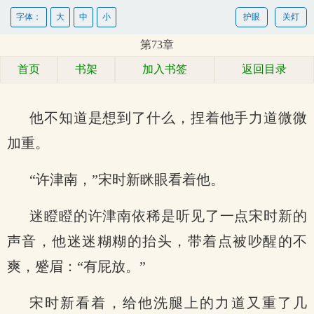
字体：
大
中
小
护眼
关灯
第73章
首页
书架
加入书签
返回目录
他不知道是想到了什么，捏着他手力道微微
加重。
“许津南，”宋时新眯眼看着他。
迷瞪瞪的许津南依稀是听见了一点宋时新的
声音，他迷迷糊糊的抬头，带着点被吵醒的不
爽，蹙眉：“有屁放。”
宋时新看着，给他洗腿上的力道又重了几