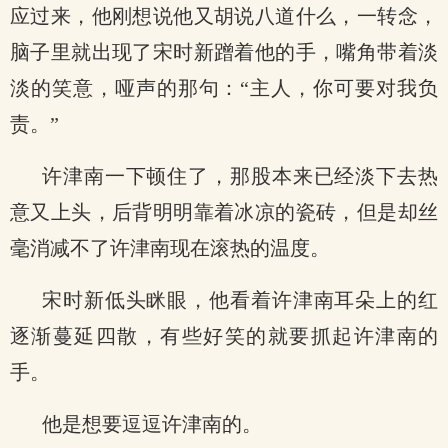
应过来，他刚想说他又胡说八道什么，一转念，
脑子里就出现了宋时新蹭着他的手，嘴角带着淡
淡的笑意，哑声的那句：“主人，你可要对我负
责。”
许津南一下顿住了，那股本来已经淡下去热
意又上头，后背明明靠着冰凉的瓷砖，但是却丝
毫消减不了许津南现在滚热的温度。
宋时新低头眯眼，他看着许津南耳朵上的红
逐渐蔓延四散，有些好笑的就要抓起许津南的
手。
他是想要逗逗许津南的。