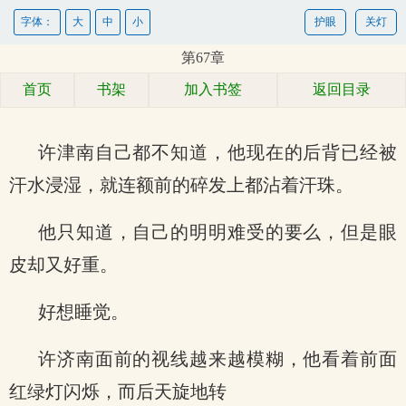
字体：
大
中
小
护眼
关灯
第67章
首页
书架
加入书签
返回目录
许津南自己都不知道，他现在的后背已经被
汗水浸湿，就连额前的碎发上都沾着汗珠。
他只知道，自己的明明难受的要么，但是眼
皮却又好重。
好想睡觉。
许济南面前的视线越来越模糊，他看着前面
红绿灯闪烁，而后天旋地转