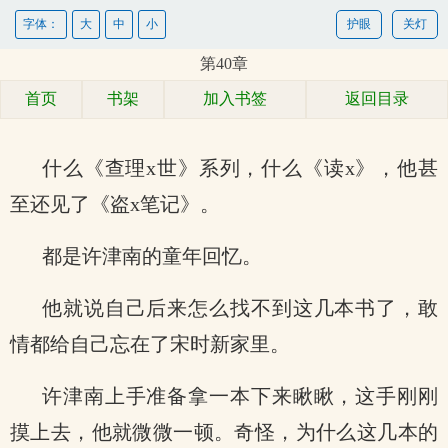
字体：
大
中
小
护眼
关灯
第40章
首页
书架
加入书签
返回目录
什么《查理x世》系列，什么《读x》，他甚
至还见了《盗x笔记》。
都是许津南的童年回忆。
他就说自己后来怎么找不到这几本书了，敢
情都给自己忘在了宋时新家里。
许津南上手准备拿一本下来瞅瞅，这手刚刚
摸上去，他就微微一顿。奇怪，为什么这几本的