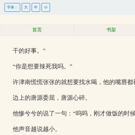
字体：
大
中
小
首页
书架
干的好事。”
“你是想要辣死我吗。”
许津南慌慌张张的就想要找水喝，他的嘴唇都
边上的唐源委屈，唐源心碎。
他惨兮兮的说了一句：“呜呜，刚才做饭的时
他声音越说越小。